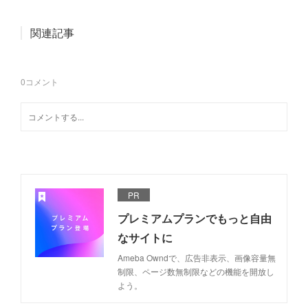
関連記事
0
コメント
PR
プレミアムプランでもっと自由
なサイトに
Ameba Owndで、広告非表示、画像容量無
制限、ページ数無制限などの機能を開放し
よう。